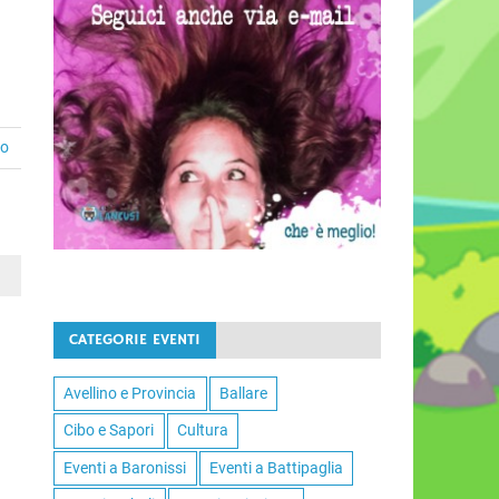
to
CATEGORIE EVENTI
Avellino e Provincia
Ballare
Cibo e Sapori
Cultura
Eventi a Baronissi
Eventi a Battipaglia