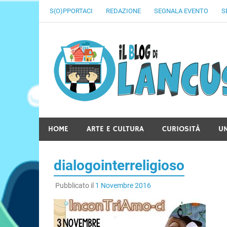
Skip
S(O)PPORTACI
REDAZIONE
SEGNALA EVENTO
S
to
content
HOME
ARTE E CULTURA
CURIOSITÀ
U
dialogointerreligioso
Pubblicato il
1 Novembre 2016