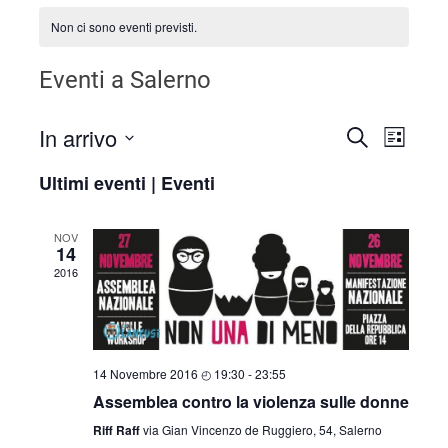
Non ci sono eventi previsti.
Eventi a Salerno
In arrivo
Even
Eventi
CERCA
LISTA
Seleziona
Viste
Ricerca
Ultimi eventi | Eventi
la
Navi
data.
e
NOV
14
viste
2016
Navigaz
14 Novembre 2016 ◴ 19:30
-
23:55
Assemblea contro la violenza sulle donne
Riff Raff
via Gian Vincenzo de Ruggiero, 54, Salerno