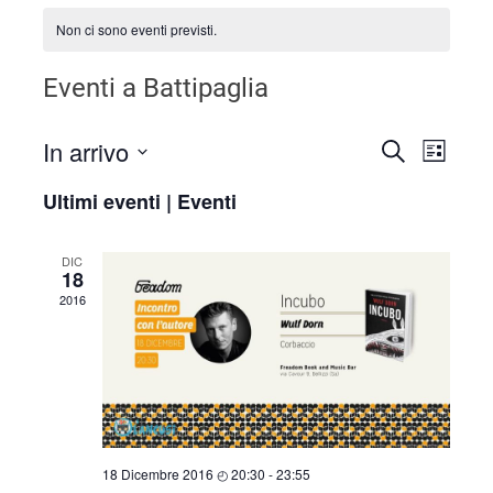
Non ci sono eventi previsti.
Eventi a Battipaglia
In arrivo
Even
Eventi
CERCA
LISTA
Seleziona
Viste
Ricerca
Ultimi eventi | Eventi
la
Navi
data.
e
DIC
18
viste
2016
Navigaz
18 Dicembre 2016 ◴ 20:30
-
23:55