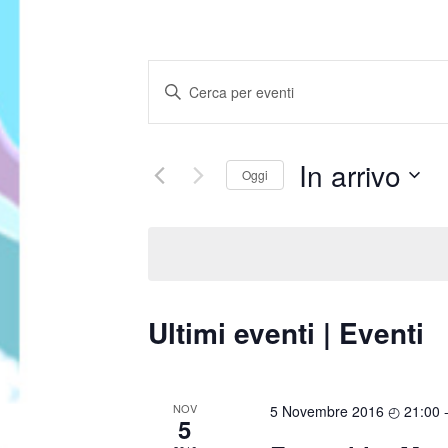
Eventi
Inserisci
Parola
Ricerca
Chiave.
e
Cerca
In arrivo
Oggi
Eventi
viste
per
Seleziona
Parola
Navigazione
la
Chiave.
data.
Ultimi eventi | Eventi
NOV
5 Novembre 2016 ◴ 21:00
5