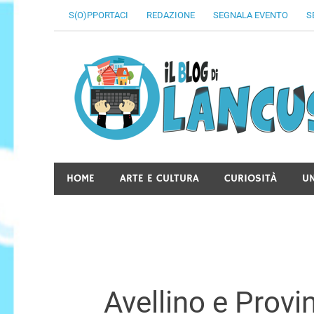
Skip
S(O)PPORTACI
REDAZIONE
SEGNALA EVENTO
S
to
content
HOME
ARTE E CULTURA
CURIOSITÀ
U
Avellino e Provi