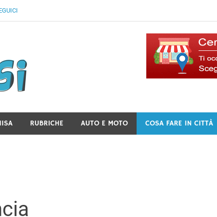
EGUICI
Il Blog Di Lancusi
NISA
RUBRICHE
AUTO E MOTO
COSA FARE IN CITTÀ
ncia