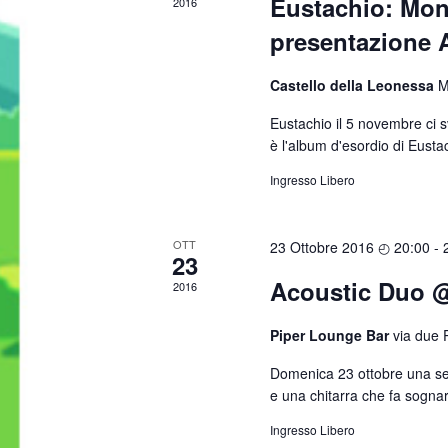
Eustachio: Mon
2016
presentazione 
Castello della Leonessa
M
Eustachio il 5 novembre ci 
è l'album d'esordio di Eustac
Ingresso Libero
OTT
23 Ottobre 2016 ◴ 20:00
-
23
Acoustic Duo @
2016
Piper Lounge Bar
via due P
Domenica 23 ottobre una ser
e una chitarra che fa sognar
Ingresso Libero