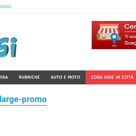
EGUICI
Il Blog Di Lancusi
NISA
RUBRICHE
AUTO E MOTO
COSA FARE IN CITTÀ
xlarge-promo