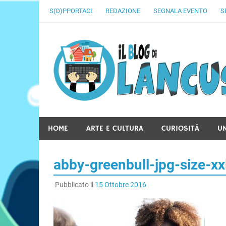
Skip
S(O)PPORTACI
REDAZIONE
SEGNALA EVENTO
S
to
content
HOME
ARTE E CULTURA
CURIOSITÀ
U
abby-greenbull-jpg-size-x
Pubblicato il
15 Ottobre 2016