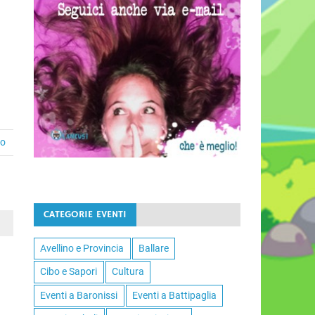
to
CATEGORIE EVENTI
Avellino e Provincia
Ballare
Cibo e Sapori
Cultura
Eventi a Baronissi
Eventi a Battipaglia