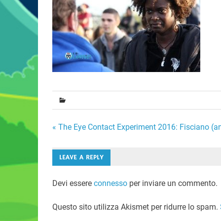
Navigazione
« The Eye Contact Experiment 2016: Fisciano (an
articoli
LEAVE A REPLY
Devi essere
connesso
per inviare un commento.
Questo sito utilizza Akismet per ridurre lo spam.