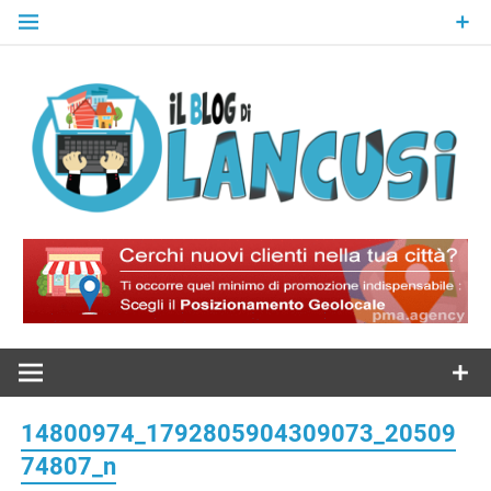
Skip
to
content
Il Blog Di
Lancusi
14800974_1792805904309073_20509
74807_n