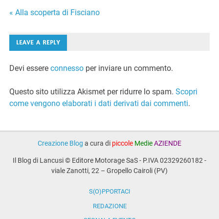
Navigazione
« Alla scoperta di Fisciano
articoli
LEAVE A REPLY
Devi essere
connesso
per inviare un commento.
Questo sito utilizza Akismet per ridurre lo spam.
Scopri
come vengono elaborati i dati derivati dai commenti
.
Creazione Blog
a cura di
piccole
Medie
AZIENDE
Il Blog di Lancusi © Editore Motorage SaS - P.IVA 02329260182 -
viale Zanotti, 22 – Gropello Cairoli (PV)
S(O)PPORTACI
REDAZIONE