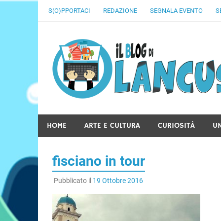
Skip
S(O)PPORTACI
REDAZIONE
SEGNALA EVENTO
S
to
content
HOME
ARTE E CULTURA
CURIOSITÀ
U
fisciano in tour
Pubblicato il
19 Ottobre 2016