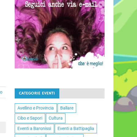
to
CATEGORIE EVENTI
Avellino e Provincia
Ballare
Cibo e Sapori
Cultura
Eventi a Baronissi
Eventi a Battipaglia