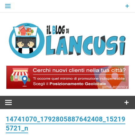
Skip
to
content
Il Blog Di
Lancusi
14741070_1792805887642408_15219
5721_n