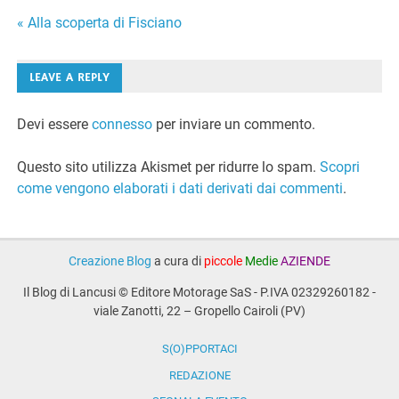
Navigazione
« Alla scoperta di Fisciano
articoli
LEAVE A REPLY
Devi essere
connesso
per inviare un commento.
Questo sito utilizza Akismet per ridurre lo spam.
Scopri
come vengono elaborati i dati derivati dai commenti
.
Creazione Blog
a cura di
piccole
Medie
AZIENDE
Il Blog di Lancusi © Editore Motorage SaS - P.IVA 02329260182 -
viale Zanotti, 22 – Gropello Cairoli (PV)
S(O)PPORTACI
REDAZIONE