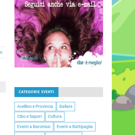
to
CATEGORIE EVENTI
Avellino e Provincia
Ballare
Cibo e Sapori
Cultura
Eventi a Baronissi
Eventi a Battipaglia