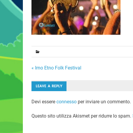
Navigazione
« Irno Etno Folk Festival
articoli
LEAVE A REPLY
Devi essere
connesso
per inviare un commento.
Questo sito utilizza Akismet per ridurre lo spam.