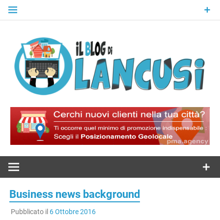
Skip
to
content
Il Blog Di
Lancusi
Business news background
Pubblicato il
6 Ottobre 2016