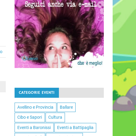
to
CATEGORIE EVENTI
Avellino e Provincia
Ballare
Cibo e Sapori
Cultura
Eventi a Baronissi
Eventi a Battipaglia