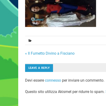
Navigazione
« Il Fumetto Divino a Fisciano
articoli
LEAVE A REPLY
Devi essere
connesso
per inviare un commento.
Questo sito utilizza Akismet per ridurre lo spam.