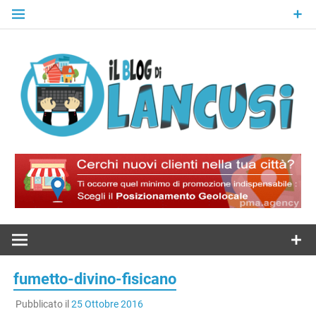
Skip
to
content
Il Blog Di
Lancusi
fumetto-divino-fisicano
Pubblicato il
25 Ottobre 2016