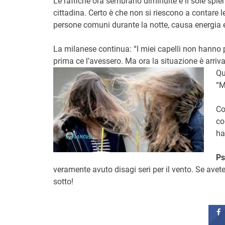
Le raffiche ora sembrano diminuite e il sole sple
cittadina. Certo è che non si riescono a contare 
persone comuni durante la notte, causa energia e
La milanese continua: “I miei capelli non hanno 
prima ce l’avessero. Ma ora la situazione è arrivata
Qu
“M
Co
co
ha
Ps
veramente avuto disagi seri per il vento. Se ave
sotto!