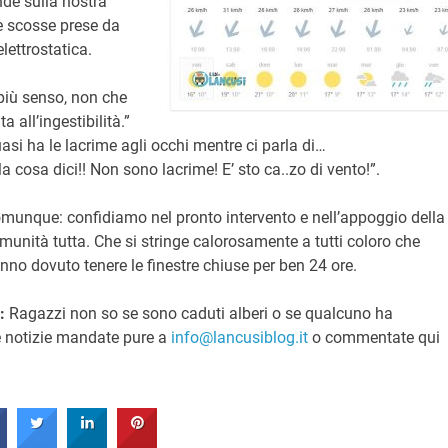
nde sulla nostra
le scosse prese da
lettrostatica.
più senso, non che
 all’ingestibilità.”
asi ha le lacrime agli occhi mentre ci parla di…
a cosa dici!! Non sono lacrime! E’ sto ca..zo di vento!”.
munque: confidiamo nel pronto intervento e nell’appoggio della
munità tutta. Che si stringe calorosamente a tutti coloro che
nno dovuto tenere le finestre chiuse per ben 24 ore.
:
Ragazzi non so se sono caduti alberi o se qualcuno ha
te notizie mandate pure a
info@lancusiblog.it
o commentate qui