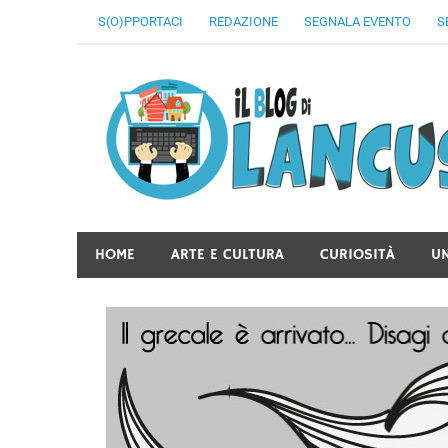
Skip
S(O)PPORTACI
REDAZIONE
SEGNALA EVENTO
S
to
content
HOME
ARTE E CULTURA
CURIOSITÀ
U