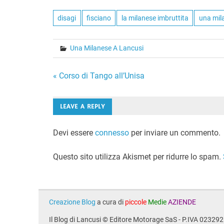
disagi
fisciano
la milanese imbruttita
una mil
Una Milanese A Lancusi
Navigazione
« Corso di Tango all’Unisa
articoli
LEAVE A REPLY
Devi essere
connesso
per inviare un commento.
Questo sito utilizza Akismet per ridurre lo spam.
Creazione Blog
a cura di
piccole
Medie
AZIENDE
Il Blog di Lancusi © Editore Motorage SaS - P.IVA 0232926