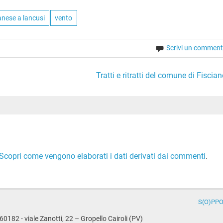
anese a lancusi
vento
Scrivi un commen
Tratti e ritratti del comune di Fiscian
Scopri come vengono elaborati i dati derivati dai commenti
.
S(O)PPO
0182 - viale Zanotti, 22 – Gropello Cairoli (PV)