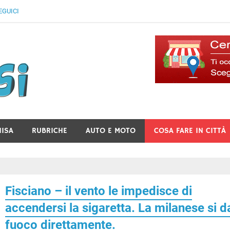
EGUICI
Il Blog Di Lancusi
NISA
RUBRICHE
AUTO E MOTO
COSA FARE IN CITTÀ
Fisciano – il vento le impedisce di
accendersi la sigaretta. La milanese si d
fuoco direttamente.