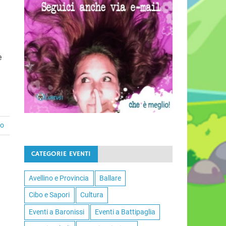
è
to
CATEGORIE EVENTI
Avellino e Provincia
Ballare
Cibo e Sapori
Cultura
Eventi a Baronissi
Eventi a Battipaglia