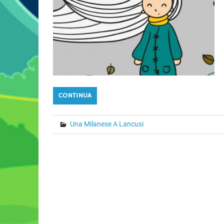
CONTINUA
Una Milanese A Lancusi