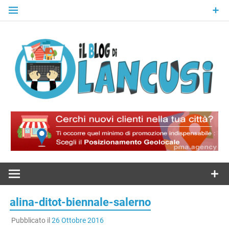
Skip
to
content
Il Blog Di
Lancusi
alina-ditot-biennale-salerno
Pubblicato il
26 Ottobre 2016