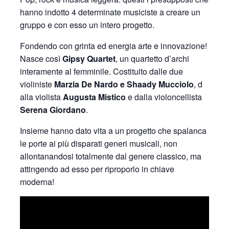
hanno indotto 4 determinat
e musiciste a creare un
gruppo e con esso un intero progetto.
Fondendo con grinta
ed energia arte e innovazion
e!
Nasce così
Gipsy Quartet
, un quartetto d’archi
interament
e al femminile. Costituito
dalle due
violiniste
Marzia De Nardo e Shaady Mucciolo
, d
alla violista
Augusta Mistico
e dalla violoncell
ista
Serena Giordano
.
Insieme hanno dato vita a un progetto che spalanca
le porte ai più disparati generi musicali, non
allontanan
dosi totalmente
dal genere classico, ma
attingendo
ad esso per riproporlo
in chiave
moderna!