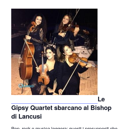
Le
Gipsy Quartet sbarcano al Bishop
di Lancusi
Pop, rock e musica leggera: questi i presuppost
i che