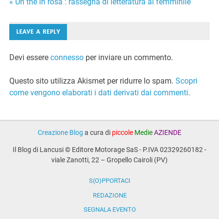
Navigazione
« Un thè in rosa : rassegna di letteratura al femminile
articoli
LEAVE A REPLY
Devi essere
connesso
per inviare un commento.
Questo sito utilizza Akismet per ridurre lo spam.
Scopri
come vengono elaborati i dati derivati dai commenti
.
Creazione Blog
a cura di
piccole
Medie
AZIENDE
Il Blog di Lancusi © Editore Motorage SaS - P.IVA 02329260182 -
viale Zanotti, 22 – Gropello Cairoli (PV)
S(O)PPORTACI
REDAZIONE
SEGNALA EVENTO