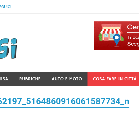
EGUICI
Il Blog Di Lancusi
NISA
RUBRICHE
AUTO E MOTO
COSA FARE IN CITTÀ
62197_5164860916061587734_n