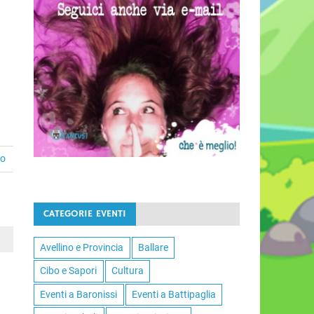
to
CATEGORIE EVENTI
Avellino e Provincia
Ballare
Cibo e Sapori
Cultura
Eventi a Baronissi
Eventi a Battipaglia