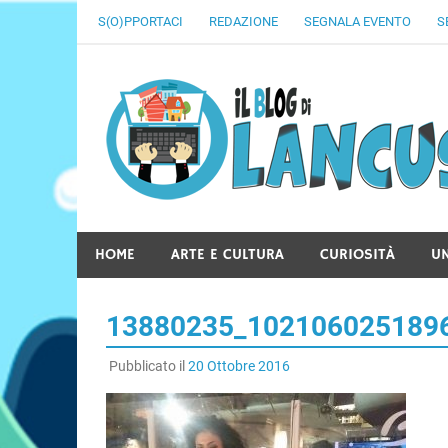
Skip
S(O)PPORTACI
REDAZIONE
SEGNALA EVENTO
S
to
content
HOME
ARTE E CULTURA
CURIOSITÀ
U
13880235_102106025189
Pubblicato il
20 Ottobre 2016