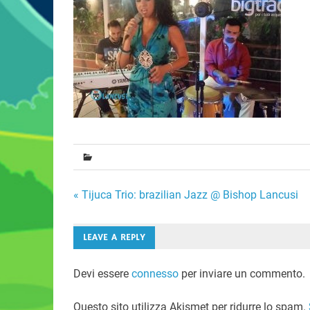
Navigazione
« Tijuca Trio: brazilian Jazz @ Bishop Lancusi
articoli
LEAVE A REPLY
Devi essere
connesso
per inviare un commento.
Questo sito utilizza Akismet per ridurre lo spam.