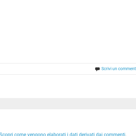
Scrivi un commen
Scopri come vengono elaborati i dati derivati dai commenti
.