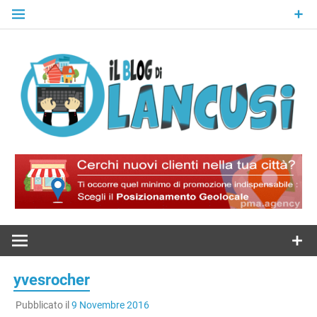
Skip
to
content
Il Blog Di
Lancusi
yvesrocher
Pubblicato il
9 Novembre 2016