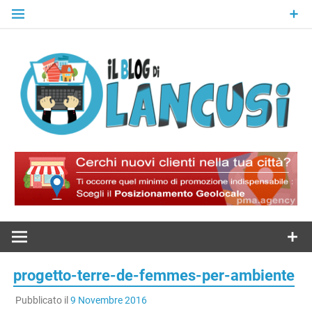
Skip
to
content
Il Blog Di
Lancusi
progetto-terre-de-femmes-per-ambiente
Pubblicato il
9 Novembre 2016