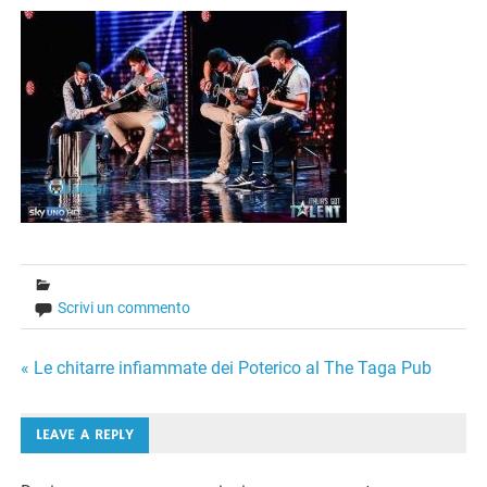
Scrivi un commento
Navigazione
« Le chitarre infiammate dei Poterico al The Taga Pub
articoli
LEAVE A REPLY