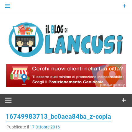
Skip
to
content
Il Blog Di
Lancusi
16749983713_bc0aea84ba_z-copia
Pubblicato il
17 Ottobre 2016