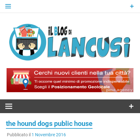
Skip
to
content
Il Blog Di
Lancusi
the hound dogs public house
Pubblicato il
1 Novembre 2016