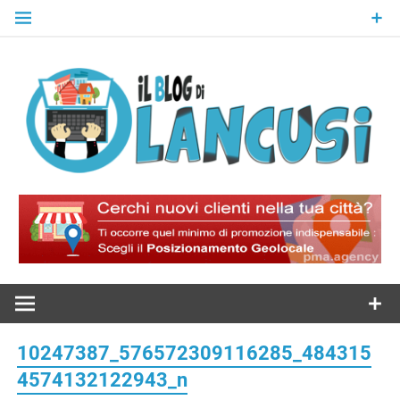
Skip
to
content
Il Blog Di
Lancusi
10247387_576572309116285_484315
4574132122943_n