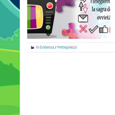
In Evidenza
/
Pettegolezzi