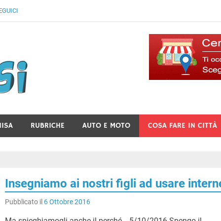
EGUICI
Il Blog Di Lancusi
NISA
RUBRICHE
AUTO E MOTO
COSA FARE IN CITTÀ
Insegniamo ai nostri figli ad usare intern
Pubblicato il
6 Ottobre 2016
Ma spieghiamogli anche il perché… 5/10/2016 Spengo il