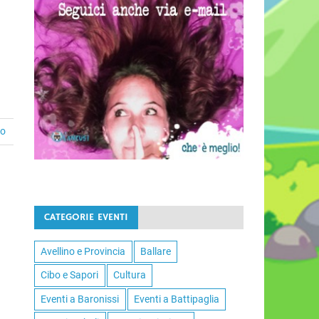
to
CATEGORIE EVENTI
Avellino e Provincia
Ballare
Cibo e Sapori
Cultura
Eventi a Baronissi
Eventi a Battipaglia