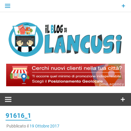
Skip
to
content
Il Blog Di
Lancusi
91616_1
Pubblicato il
19 Ottobre 2017