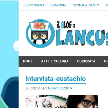
Skip
S(O)PPORTACI
REDAZIONE
SEGNALA EVENTO
S
to
content
HOME
ARTE E CULTURA
CURIOSITÀ
U
intervista-eustachio
Pubblicato il
3 Novembre 2016