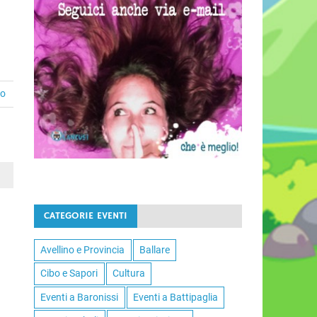
to
CATEGORIE EVENTI
Avellino e Provincia
Ballare
Cibo e Sapori
Cultura
Eventi a Baronissi
Eventi a Battipaglia