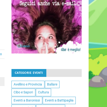
to
CATEGORIE EVENTI
Avellino e Provincia
Ballare
Cibo e Sapori
Cultura
Eventi a Baronissi
Eventi a Battipaglia