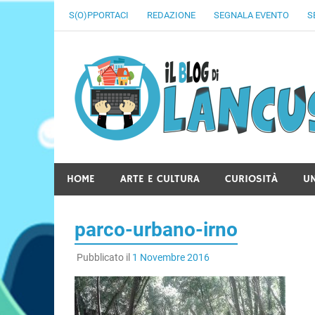
Skip
S(O)PPORTACI
REDAZIONE
SEGNALA EVENTO
S
to
content
HOME
ARTE E CULTURA
CURIOSITÀ
U
parco-urbano-irno
Pubblicato il
1 Novembre 2016