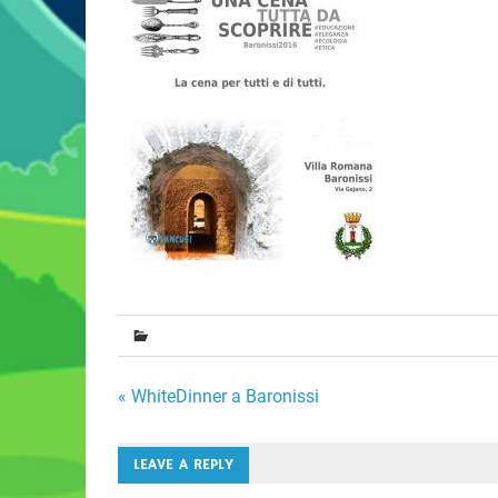
Navigazione
« WhiteDinner a Baronissi
articoli
LEAVE A REPLY