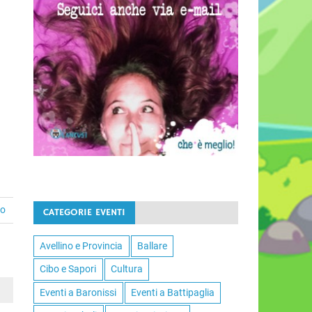
to
CATEGORIE EVENTI
Avellino e Provincia
Ballare
Cibo e Sapori
Cultura
Eventi a Baronissi
Eventi a Battipaglia