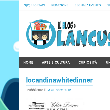
Skip
S(O)PPORTACI
REDAZIONE
SEGNALA EVENTO
S
to
content
HOME
ARTE E CULTURA
CURIOSITÀ
U
locandinawhitedinner
Pubblicato il
13 Ottobre 2016