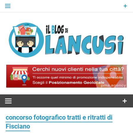
Skip
to
content
Il Blog Di
Lancusi
concorso fotografico tratti e ritratti di
Fisciano