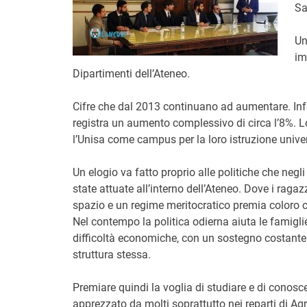
Sa
Un
im
Dipartimenti dell’Ateneo.
Cifre che dal 2013 continuano ad aumentare. Inf
registra un aumento complessivo di circa l’8%. L
l’Unisa come campus per la loro istruzione univer
Un elogio va fatto proprio alle politiche che negl
state attuate all’interno dell’Ateneo. Dove i rag
spazio e un regime meritocratico premia coloro c
Nel contempo la politica odierna aiuta le famigl
difficoltà economiche, con un sostegno costante 
struttura stessa.
Premiare quindi la voglia di studiare e di conoscer
apprezzato da molti soprattutto nei reparti di Ag