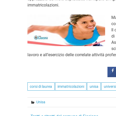
immatricolazioni.
Ma
co
Il
di
As
sc
lavoro e all’esercizio delle correlate attività pro
corsi di laurea
immatricolazioni
unisa
universi
Unisa