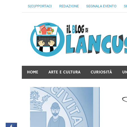
Skip
S(O)PPORTACI
REDAZIONE
SEGNALA EVENTO
S
to
content
HOME
ARTE E CULTURA
CURIOSITÀ
U