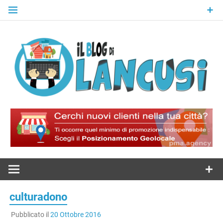
Skip
to
content
Il Blog Di
Lancusi
culturadono
Pubblicato il
20 Ottobre 2016