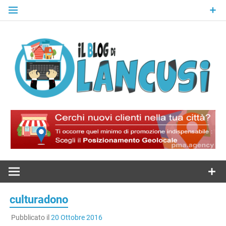
Skip
to
content
Il Blog Di
Lancusi
culturadono
Pubblicato il
20 Ottobre 2016