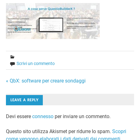
Scrivi un commento
Navigazione
« QbX: software per creare sondaggi
articoli
LEAVE A REPLY
Devi essere
connesso
per inviare un commento.
Questo sito utilizza Akismet per ridurre lo spam.
Scopri
come vengono elaborati i dati derivati dai commenti
.