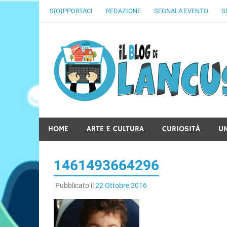
Skip
S(O)PPORTACI
REDAZIONE
SEGNALA EVENTO
S
to
content
HOME
ARTE E CULTURA
CURIOSITÀ
U
1461493664296
Pubblicato il
22 Ottobre 2016