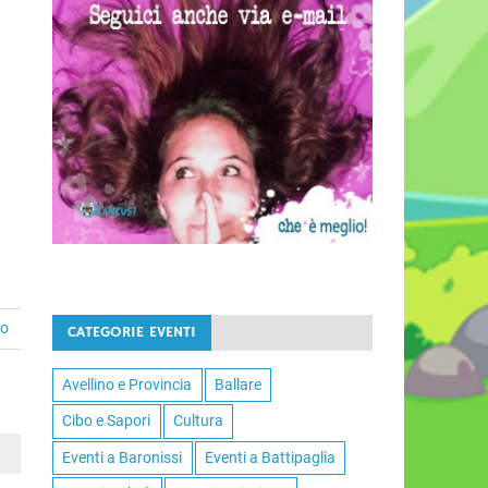
to
CATEGORIE EVENTI
Avellino e Provincia
Ballare
Cibo e Sapori
Cultura
Eventi a Baronissi
Eventi a Battipaglia