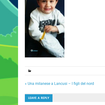
Navigazione
« Una milanese a Lancusi – I figli del nord
articoli
LEAVE A REPLY