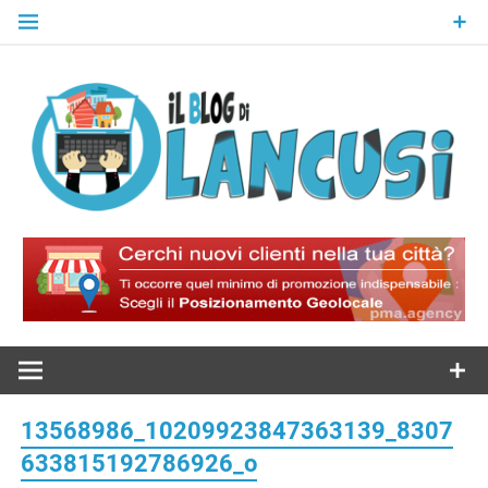
Skip
to
content
Il Blog Di
Lancusi
13568986_10209923847363139_8307
633815192786926_o