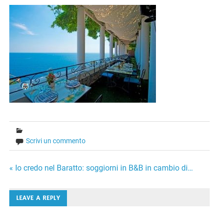
Scrivi un commento
Navigazione
« Io credo nel Baratto: soggiorni in B&B in cambio di…
articoli
LEAVE A REPLY