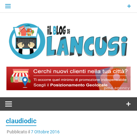
Skip
to
content
Il Blog Di
Lancusi
claudiodic
Pubblicato il
7 Ottobre 2016