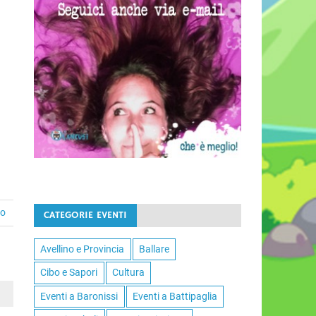
to
CATEGORIE EVENTI
Avellino e Provincia
Ballare
Cibo e Sapori
Cultura
Eventi a Baronissi
Eventi a Battipaglia