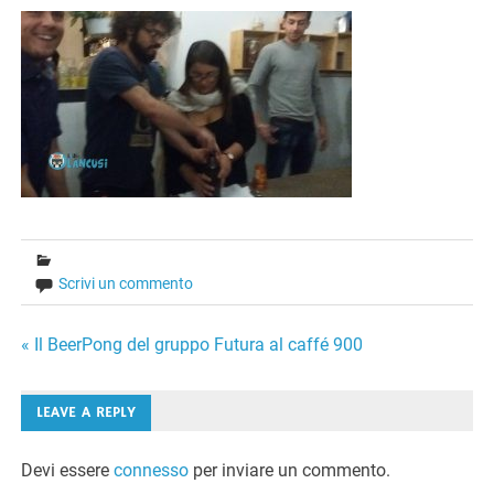
Scrivi un commento
Navigazione
« Il BeerPong del gruppo Futura al caffé 900
articoli
LEAVE A REPLY
Devi essere
connesso
per inviare un commento.