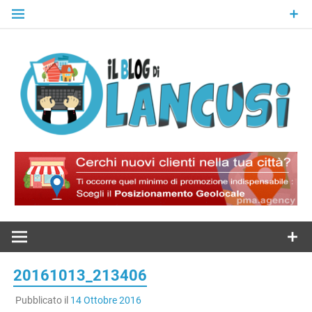
Skip
to
content
Il Blog Di
Lancusi
20161013_213406
Pubblicato il
14 Ottobre 2016