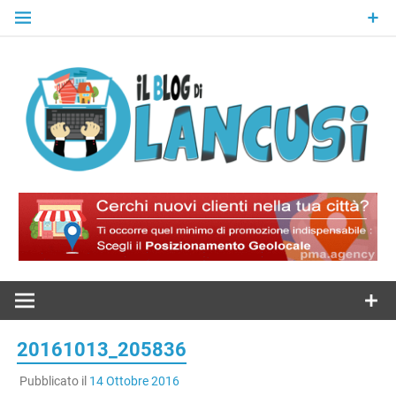
Skip
to
content
Il Blog Di
Lancusi
20161013_205836
Pubblicato il
14 Ottobre 2016