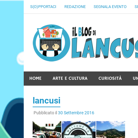
Skip
S(O)PPORTACI
REDAZIONE
SEGNALA EVENTO
S
to
content
HOME
ARTE E CULTURA
CURIOSITÀ
U
lancusi
Pubblicato il
30 Settembre 2016