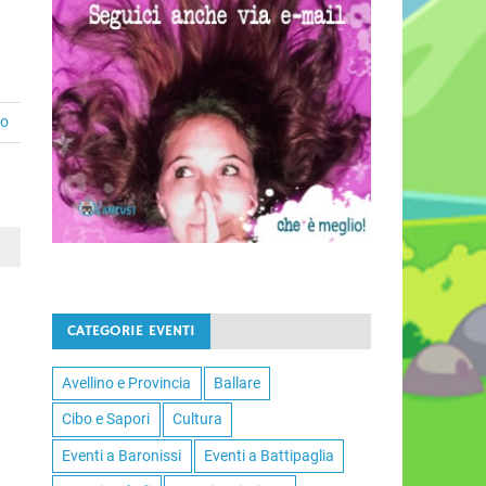
to
CATEGORIE EVENTI
Avellino e Provincia
Ballare
Cibo e Sapori
Cultura
Eventi a Baronissi
Eventi a Battipaglia