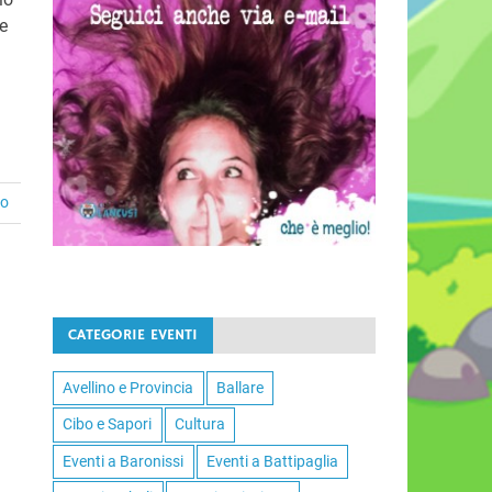
se
to
CATEGORIE EVENTI
Avellino e Provincia
Ballare
Cibo e Sapori
Cultura
Eventi a Baronissi
Eventi a Battipaglia