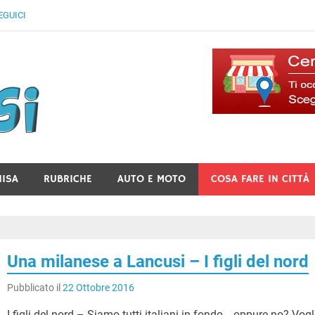
EGUICI
Il Blog Di Lancusi
NISA
RUBRICHE
AUTO E MOTO
COSA FARE IN CITTÀ
Una milanese a Lancusi – I figli del nord
Pubblicato il
22 Ottobre 2016
I figli del nord – Siamo tutti italiani in fondo… oppure no? Vogl