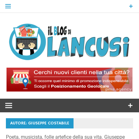
Skip
to
content
Il Blog Di
Lancusi
AUTORE:
GIUSEPPE COSTABILE
Poeta, musicista, folle artefice della sua vita. Giuseppe