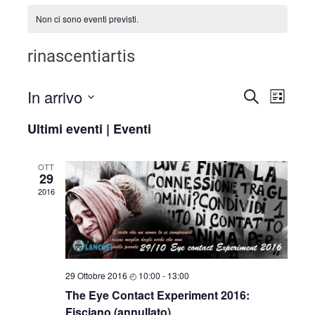
Non ci sono eventi previsti.
rinascentiartis
In arrivo
Even
Eventi
CERCA
LISTA
Seleziona
Viste
Ricerca
Ultimi eventi | Eventi
la
Navi
data.
e
OTT
29
viste
2016
Navigaz
29 Ottobre 2016 ◴ 10:00
-
13:00
The Eye Contact Experiment 2016:
Fisciano (annullato)