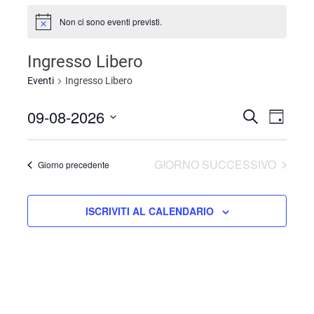
Non ci sono eventi previsti.
Ingresso Libero
Eventi
Ingresso Libero
09-08-2026
Even
Eventi
CERCA
GIORNO
Seleziona
Viste
Ricerca
la
Navi
GIORNO SUCCESSIVO
Giorno precedente
data.
e
viste
ISCRIVITI AL CALENDARIO
Navigaz