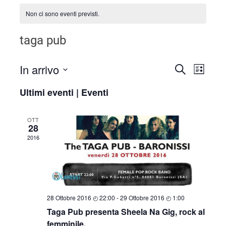
Non ci sono eventi previsti.
taga pub
In arrivo
Even
Eventi
CERCA
LISTA
Seleziona
Viste
Ricerca
Ultimi eventi | Eventi
la
Navi
data.
e
OTT
28
viste
2016
Navigaz
28 Ottobre 2016 ◴ 22:00
-
29 Ottobre 2016 ◴ 1:00
Taga Pub presenta Sheela Na Gig, rock al
femminile.